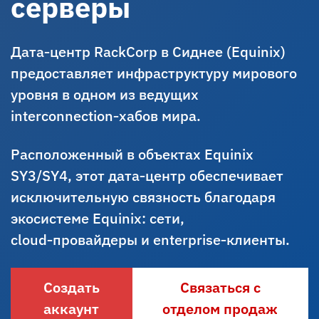
серверы
Дата‑центр RackCorp в Сиднее (Equinix)
предоставляет инфраструктуру мирового
уровня в одном из ведущих
interconnection‑хабов мира.
Расположенный в объектах Equinix
SY3/SY4, этот дата‑центр обеспечивает
исключительную связность благодаря
экосистеме Equinix: сети,
cloud‑провайдеры и enterprise‑клиенты.
Создать
Связаться с
аккаунт
отделом продаж